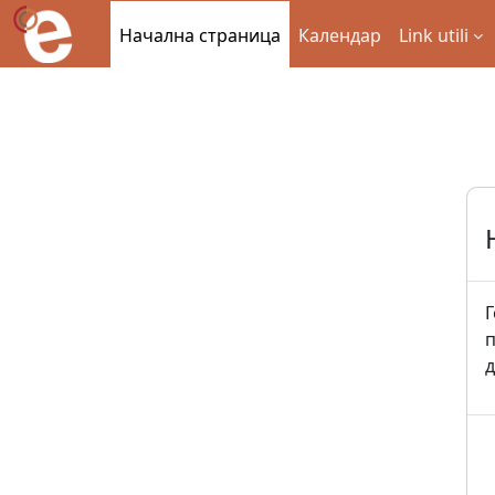
Прескочи на основното съдържание
Начална страница
Календар
Link utili
Г
п
д