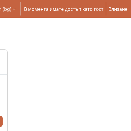
‎(bg)‎
В момента имате достъп като гост
Влизане