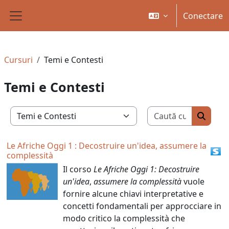
Sari la conţinutul principal
Conectare
Panou lateral
Cursuri
Temi e Contesti
Temi e Contesti
Caută cur
Categorii curs
Caută c
Le Afriche Oggi 1 : Decostruire un'idea, assumere la
complessità
Il corso
Le Afriche Oggi 1: Decostruire
un'idea
,
assumere la complessità
vuole
fornire alcune chiavi interpretative e
concetti fondamentali per approcciare in
modo critico la complessità che